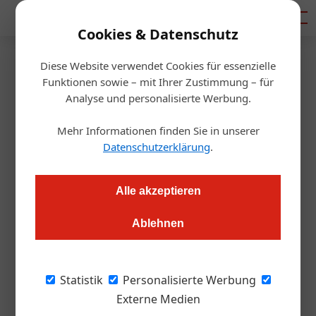
Mediadaten
Cookies & Datenschutz
Diese Website verwendet Cookies für essenzielle
Startseite
/
Gastro & Hotel
Funktionen sowie – mit Ihrer Zustimmung – für
Wer zahlt für die Energie?
Analyse und personalisierte Werbung.
Mehr Informationen finden Sie in unserer
Daniel Nutz
06.09.2022, 12:42 Uhr
Datenschutzerklärung
.
Energie wird ziemlich sicher wieder leistbar. Auf der Strecke
Alle akzeptieren
bleibt aber ein anderes wichtiges Thema.
Ablehnen
Die gute Nachricht zuerst: Energie, also Strom
und ziemlich sicher auch das Heizen, wird
Statistik
Personalisierte Werbung
wieder leistbar. Wie die Kostenbremse für
Externe Medien
Unternehmen genau aussehen wird, war zu