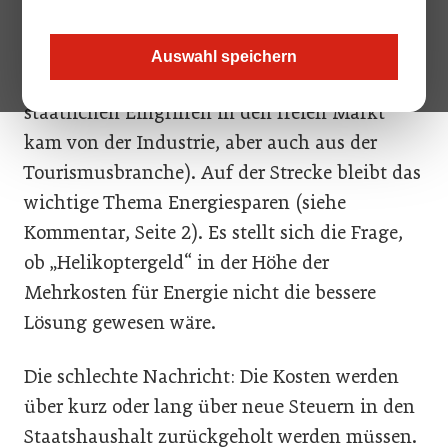
Redaktionsschluss noch unklar.
Nachvollziehbar ist der Beschluss, weil etwas
Auswahl speichern
getan werden musste (der Ruf nach
staatlichen Eingriffen in den freien Markt
kam von der Industrie, aber auch aus der
Tourismusbranche). Auf der Strecke bleibt das
wichtige Thema Energiesparen (siehe
Kommentar, Seite 2). Es stellt sich die Frage,
ob „Helikoptergeld“ in der Höhe der
Mehrkosten für Energie nicht die bessere
Lösung gewesen wäre.
Die schlechte Nachricht: Die Kosten werden
über kurz oder lang über neue Steuern in den
Staatshaushalt zurückgeholt werden müssen.