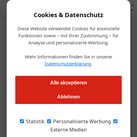
Mediadaten
Cookies & Datenschutz
Diese Website verwendet Cookies für essenzielle
Startseite
/
Gastro & Hotel
Funktionen sowie – mit Ihrer Zustimmung – für
Wintersaison: Wenig
Analyse und personalisierte Werbung.
Buchungen, aber Hoffnung
Mehr Informationen finden Sie in unserer
Datenschutzerklärung
.
Redaktion
08.10.2020, 16:03 Uhr
Alle akzeptieren
Die Reisewarnungen führten zu einer Storno-Welle bei den
Ablehnen
Winter-Buchungen. Aber die Gäste dürften zurückkommen,
wenn sich die Rahmensituation wieder ändert.
Statistik
Personalisierte Werbung
Bis August sah die Buchungslage für den
Externe Medien