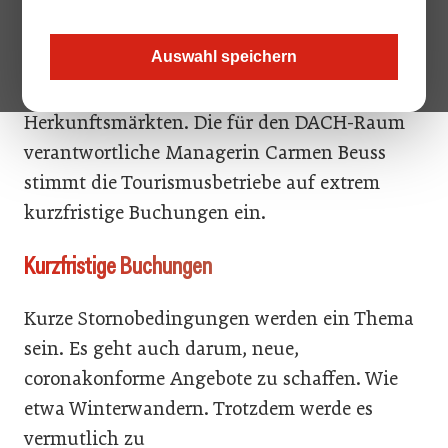
Winter den Umständen entsprechend sehr gut
aus. Jetzt ist aufgrund der Reisewarnung
Auswahl speichern
natürlich alles anders. Das berichten die
Experten der ÖW aus den wichtigsten
Herkunftsmärkten. Die für den DACH-Raum
verantwortliche Managerin Carmen Beuss
stimmt die Tourismusbetriebe auf extrem
kurzfristige Buchungen ein.
Kurzfristige Buchungen
Kurze Stornobedingungen werden ein Thema
sein. Es geht auch darum, neue,
coronakonforme Angebote zu schaffen. Wie
etwa Winterwandern. Trotzdem werde es
vermutlich zu