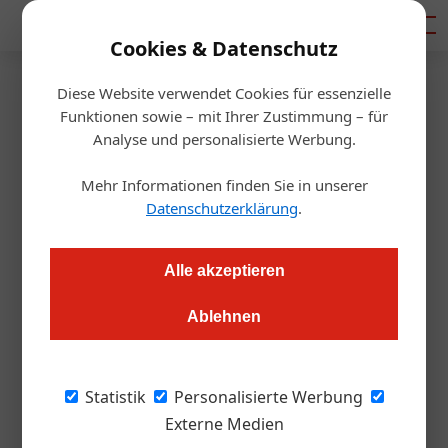
Mediadaten
Cookies & Datenschutz
Diese Website verwendet Cookies für essenzielle
Startseite
/
Gastro & Hotel
Funktionen sowie – mit Ihrer Zustimmung – für
Wo Tourismus an seine ­
Analyse und personalisierte Werbung.
Grenzen stößt
Mehr Informationen finden Sie in unserer
Datenschutzerklärung
.
Daniel Nutz
04.10.2017, 11:01 Uhr
Alle akzeptieren
In Mallorca wird protestiert. Auch in Österreich gibt es
Ablehnen
mancherorts Widerstand gegen den Massentourismus. Was
tun? Eine Lösungssuche
Statistik
Personalisierte Werbung
In Mallorca gingen vergangene Woche
Externe Medien