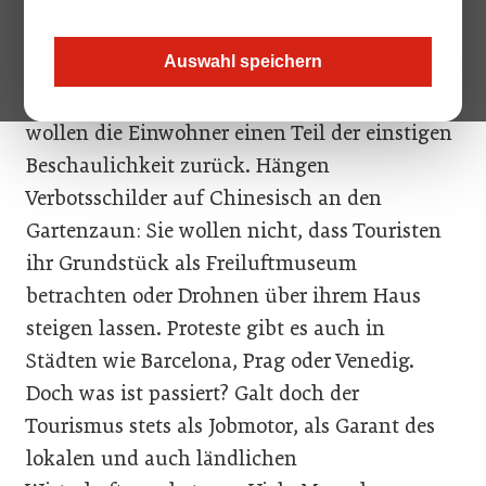
Tausende auf die Straße, um gegen den
dortigen Massentourismus zu demonstrieren.
Auswahl speichern
Zu viele Leute, zu viel Müll, zu viel Profitgier,
lautet deren Kritik. Auch im kleinen Hallstatt
wollen die Einwohner einen Teil der einstigen
Beschaulichkeit zurück. Hängen
Verbotsschilder auf Chinesisch an den
Gartenzaun: Sie wollen nicht, dass Touristen
ihr Grundstück als Freiluftmuseum
betrachten oder Drohnen über ihrem Haus
steigen lassen. Proteste gibt es auch in
Städten wie Barcelona, Prag oder Venedig.
Doch was ist passiert? Galt doch der
Tourismus stets als Jobmotor, als Garant des
lokalen und auch ländlichen