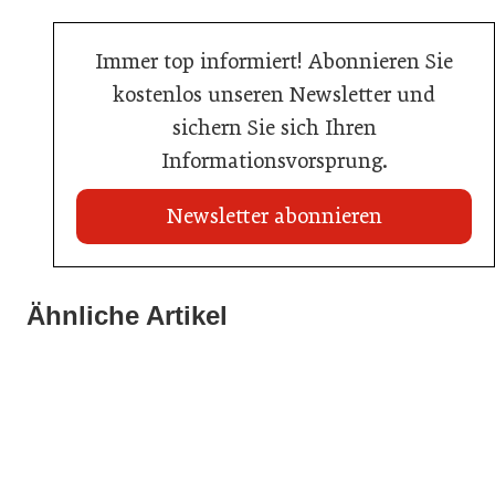
Immer top informiert! Abonnieren Sie
kostenlos unseren Newsletter und
sichern Sie sich Ihren
Informationsvorsprung.
Newsletter abonnieren
22. Juli 2026
Travel Start-up Night 2026: Beste Tourismus-Idee
Ähnliche Artikel
22. Juli 2026
gesucht
20. Juli 2026
MCI-Professorin erhält internationale Auszeichnung
Zillertalbahn: Diesel hat ausgedient
Tourismusbranche
Tourismusbranche
Tourismusbranche