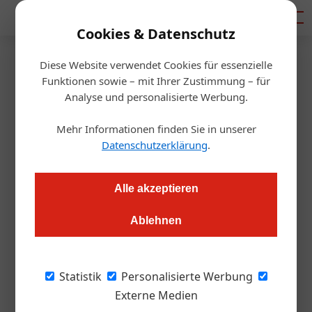
Mediadaten
Cookies & Datenschutz
Diese Website verwendet Cookies für essenzielle
Startseite
/
Handel
Funktionen sowie – mit Ihrer Zustimmung – für
AGM-Übernahme: Deal oder
Analyse und personalisierte Werbung.
Dealchen?
Mehr Informationen finden Sie in unserer
Datenschutzerklärung
.
Alexander Grübling
06.10.2021, 12:11 Uhr
Alle akzeptieren
Es sollte der Deal des Jahres werden, doch wie es aussieht,
Ablehnen
könnte daraus nur ein „Dealchen“ werden. Die Übernahme
von neun AGM-Standorten durch Metro Österreich gerät ins
Stocken. Von den Wettbewerbshütern kommt vorerst ein
Statistik
Personalisierte Werbung
„Nein“. Aber wie geht es nun weiter? Und was bedeutet das
Externe Medien
für die Kunden?