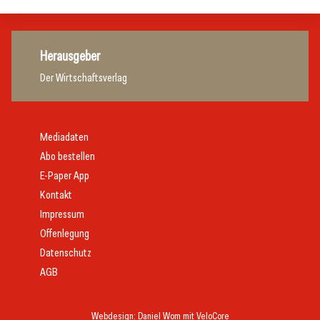
Herausgeber
Der Wirtschaftsverlag
Mediadaten
Abo bestellen
E-Paper App
Kontakt
Impressum
Offenlegung
Datenschutz
AGB
Webdesign:
Daniel Wom
mit
VeloCore