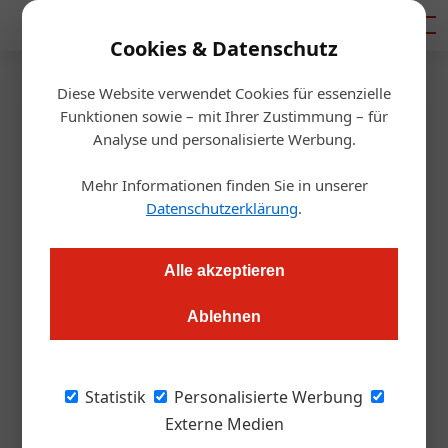
Mediadaten
Cookies & Datenschutz
Diese Website verwendet Cookies für essenzielle
Startseite
/
Handel
Funktionen sowie – mit Ihrer Zustimmung – für
Bilanz 2023
Analyse und personalisierte Werbung.
Digital und regional:
Mehr Informationen finden Sie in unserer
Wachstumsschub bei Eurogast
Datenschutzerklärung
.
Alexander Grübling
20.02.2024, 11:10 Uhr
Alle akzeptieren
Ablehnen
Mit einem Umsatzsprung von über 25 Prozent im letzten Jahr
setzt Eurogast Österreich neue Maßstäbe
Statistik
Personalisierte Werbung
Bild oben: Eurogast Österreichs Führungsteam
Externe Medien