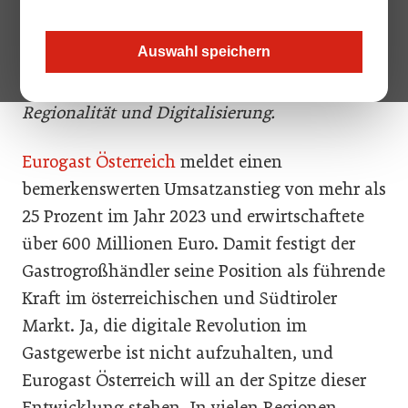
mit Peter Krug (links), Franz Sinnesberger
(Mitte) und Alexander Kiennast (rechts) steht
Auswahl speichern
vor einer innovativen Zukunft: 2024 fließen
massive Investitionen in Nachhaltigkeit,
Regionalität und Digitalisierung.
Eurogast Österreich
meldet einen
bemerkenswerten Umsatzanstieg von mehr als
25 Prozent im Jahr 2023 und erwirtschaftete
über 600 Millionen Euro. Damit festigt der
Gastrogroßhändler seine Position als führende
Kraft im österreichischen und Südtiroler
Markt. Ja, die digitale Revolution im
Gastgewerbe ist nicht aufzuhalten, und
Eurogast Österreich will an der Spitze dieser
Entwicklung stehen. In vielen Regionen