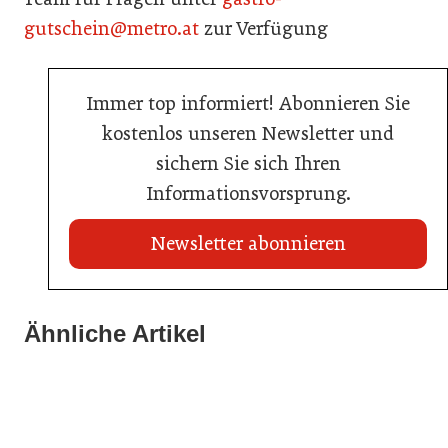
gutschein@metro.at
zur Verfügung
Immer top informiert! Abonnieren Sie
kostenlos unseren Newsletter und
sichern Sie sich Ihren
Informationsvorsprung.
Newsletter abonnieren
Ähnliche Artikel
20. Juli 2026
23. Juni 2026
Metro Österreich: Wechsel in der Chef-Etage
Sixty Rum
16. Juni 2026
Schlumberger übernimmt Marken von Eggers & Franke
Handel
Allgemein