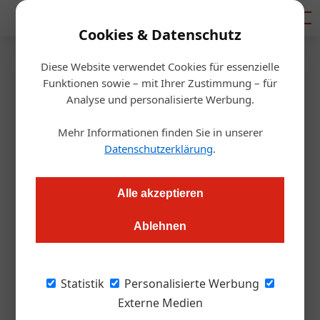
Mediadaten
Cookies & Datenschutz
Diese Website verwendet Cookies für essenzielle
Startseite
/
Handel
Funktionen sowie – mit Ihrer Zustimmung – für
#Gastrofüralle: Metro startet
Analyse und personalisierte Werbung.
Initiative für Wirte
Mehr Informationen finden Sie in unserer
Datenschutzerklärung
.
Redaktion.OEGZ
12.11.2020, 12:27 Uhr
Alle akzeptieren
Gäste kaufen Gutscheine: Der Gastro-Großhändler ruft eine
Ablehnen
Aktion ins Leben, um der Gastronomie zu helfen.
Als hätte es die Branche nicht ohnehin schwer
Statistik
Personalisierte Werbung
genug, fallen heuer auch große
Externe Medien