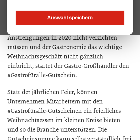
Weihnachtsfeiern coronabedingt aus.
Auswahl speichern
Metro startet deshalb eine Initiative: Damit
Mitarbeiter auf die Anerkennung für ihre
Anstrengungen in 2020 nicht verzichten
müssen und der Gastronomie das wichtige
Weihnachtsgeschäft nicht gänzlich
einbricht, startet der Gastro-Großhändler den
#Gastrofüralle-Gutschein.
Statt der jährlichen Feier, können
Unternehmen Mitarbeitern mit den
#Gastrofüralle-Gutscheinen ein feierliches
Weihnachtsessen im kleinen Kreise bieten
und so die Branche unterstützen. Die
Gutscheinsumme kann selbstverständlich frei