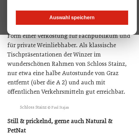
Vinaria, Österreichs Zeitschrift für Weinkultur
und Wein Steiermark organisieren das
Auswahl speichern
Internationale Roséweinfestival wieder in
Form einer Verkostung für Fachpublikum und
für private Weinliebhaber. Als klassische
Tischpräsentationen der Winzer im
wunderschönen Rahmen von Schloss Stainz,
nur etwa eine halbe Autostunde von Graz
entfernt (über die A 2) und auch mit
öffentlichen Verkehrsmitteln gut erreichbar.
Schloss Stainz
© Paul Stajan
Still & prickelnd, gerne auch Natural &
PetNat