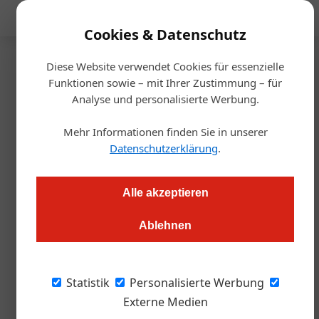
Mediadaten
Cookies & Datenschutz
Diese Website verwendet Cookies für essenzielle
Startseite
/
Handel & Hersteller
Funktionen sowie – mit Ihrer Zustimmung – für
Wein Steiermark
Analyse und personalisierte Werbung.
Internationales
Mehr Informationen finden Sie in unserer
Roséweinfestival Steiermark
Datenschutzerklärung
.
Markus Höller
13.05.2024, 12:54 Uhr
Alle akzeptieren
Ablehnen
Die spannende Welt der Roséweine verkosten und
entdecken, degustieren und einen genussvollen
Sommernachmittag verbringen. Im prächtigen Ambiente von
Statistik
Personalisierte Werbung
Schloss Stainz in der Nähe von Graz.
Externe Medien