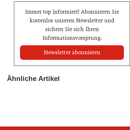
Immer top informiert! Abonnieren Sie
kostenlos unseren Newsletter und
sichern Sie sich Ihren
Informationsvorsprung.
Newsletter abonnieren
20. Juli 2026
Brauerei Schwechat: Georg Gartner wird neuer
Ähnliche Artikel
23. Juni 2026
Braumeister
18. Juni 2026
Sixty Rum
AMA Genuss Region startet Pionierpreis
Hersteller
Allgemein
Gastronomie