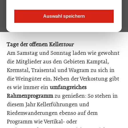
Freitag im Stadttheater Baden: Die ÖTW-
Weingüter aus der Thermenregion, Wien und
Auswahl speichern
Carnuntum präsentieren ihre Orts- und
Lagenweine in prächtigem Ambiente.
Tage der offenen Keller
tour
Am Samstag und Sonntag laden wie gewohnt
die Mitglieder aus den Gebieten Kamptal,
Kremstal, Traisental und Wagram zu sich in
die Weingüter ein. Neben der Verkostung gibt
es wie immer ein
umfangreiches
Rahmenprogramm
zu genießen: So stehen in
diesem Jahr Kellerführungen und
Riedenwanderungen ebenso auf dem
Programm wie Vertikal- oder