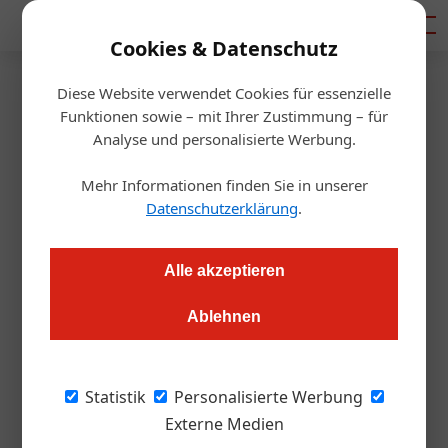
Mediadaten
Cookies & Datenschutz
Diese Website verwendet Cookies für essenzielle
Startseite
/
Handel & Hersteller
Funktionen sowie – mit Ihrer Zustimmung – für
Weinfestival
Analyse und personalisierte Werbung.
Jubiläum: 30. Tour de Vin
Mehr Informationen finden Sie in unserer
Datenschutzerklärung
.
Markus Höller
03.05.2024, 11:26 Uhr
Alle akzeptieren
Ein großartiges Jubiläum feiert die Tour de Vin der
Traditionsweingüter (ÖTW) von 3. bis 5. Mai 2024: Sie findet
Ablehnen
zum 30. Mal statt! Und das bringt auch einige Neuigkeiten mit
sich...
Statistik
Personalisierte Werbung
Externe Medien
Den Auftakt bildet eine Weindegustation am