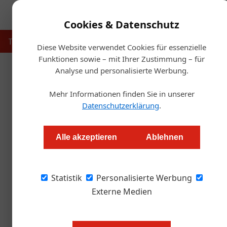
Cookies & Datenschutz
Touristik
Gastronomie
Hotellerie
Handel & Herst
Diese Website verwendet Cookies für essenzielle
Funktionen sowie – mit Ihrer Zustimmung – für
Analyse und personalisierte Werbung.
Star
Mehr Informationen finden Sie in unserer
Ge
Datenschutzerklärung
.
Kröswa
Alle akzeptieren
Ablehnen
Alexander Grübling
Statistik
Personalisierte Werbung
Umsatzsprung von 180 auf 288 Millionen Euro i
Herausforderung.
Externe Medien
Bild oben: Kröswang befindet sich