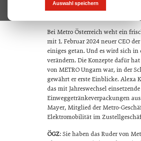
Auswahl speichern
Bild oben: Metro Österreich geht a
online, sagt Thierry Guillon-Verne.
Bei Metro Österreich weht ein fris
mit 1. Februar 2024 neuer CEO der 
einiges getan. Und es wird sich 
verändern. Die Konzepte dafür hat 
von METRO Ungarn war, in der Sc
gewährt er erste Einblicke. Alexa
das mit Jahreswechsel einsetzende
Einweggetränkeverpackungen aus 
Mayer, Mitglied der Metro-Geschä
Elektromobilität im Zustellgeschäf
ÖGZ:
Sie haben das Ruder von Met