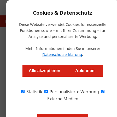
Cookies & Datenschutz
Touristik
Gastronomie
Hotellerie
Handel & Herst
Diese Website verwendet Cookies für essenzielle
Funktionen sowie – mit Ihrer Zustimmung – für
Analyse und personalisierte Werbung.
Star
Mehr Informationen finden Sie in unserer
Gast
Datenschutzerklärung
.
Metro: Neue Wege fü
Alle akzeptieren
Ablehnen
Alexander Tempelmayr
Statistik
Personalisierte Werbung
Seit seinem Antritt als CEO von Metro Österrei
Lösungen für die Personalnot in der Gastrono
Externe Medien
digitales Sortiment ab 2027 stehen auf der A