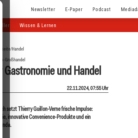
Newsletter
E-Paper
Podcast
Mediad
eller
Wissen & Lernen
tseite
/
Handel
ro-Großhandel
r Gastronomie und Handel
22.11.2024, 07:55 Uhr
ch setzt Thierry Guillon-Verne frische Impulse:
mie, innovative Convenience-Produkte und ein
genda.