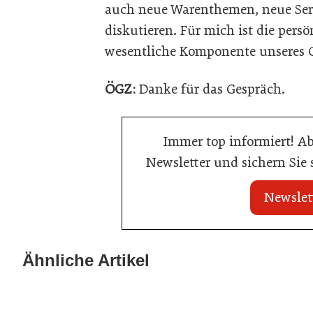
auch neue Warenthemen, neue Serv
diskutieren. Für mich ist die per
wesentliche Komponente unseres G
ÖGZ:
Danke für das Gespräch.
Immer top informiert! A
Newsletter und sichern Sie
Newslet
20. Juli 2026
Metro Österreich: Wechsel in der
Ähnliche Artikel
23. Juni 2026
Chef-Etage
Sixty Rum