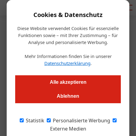
Mediadaten
Cookies & Datenschutz
Diese Website verwendet Cookies für essenzielle
Startseite
/
Handel
Funktionen sowie – mit Ihrer Zustimmung – für
Neue Verkaufsleiterin bei
Analyse und personalisierte Werbung.
Transgourmet
Mehr Informationen finden Sie in unserer
Datenschutzerklärung
.
Alexander Grübling
30.10.2017, 10:15 Uhr
Alle akzeptieren
Karin Meisel (39) wird nationale Verkaufsleiterin, Vertriebs-
Ablehnen
Profi Gerald Santer (38) übernimmt die Geschäftsfeldleitung
des Getränkefachgroßhandels Trinkwerk.
Statistik
Personalisierte Werbung
Zwei langjährige Mitarbeiter sind bei
Externe Medien