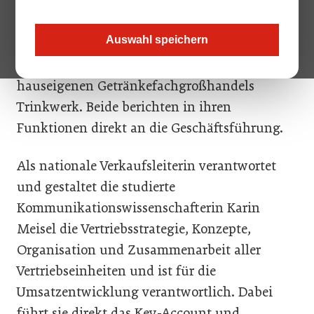
Transgourmet Österreich aufgestiegen: Karin
Meisel (39) wird nationale Verkaufsleiterin
Auswahl speichern
und Vertriebs-Profi Gerald Santer (38)
übernimmt die Geschäftsfeldleitung des
hauseigenen Getränkefachgroßhandels
Trinkwerk. Beide berichten in ihren
Funktionen direkt an die Geschäftsführung.
Als nationale Verkaufsleiterin verantwortet
und gestaltet die studierte
Kommunikationswissenschafterin Karin
Meisel die Vertriebsstrategie, Konzepte,
Organisation und Zusammenarbeit aller
Vertriebseinheiten und ist für die
Umsatzentwicklung verantwortlich. Dabei
führt sie direkt das Key-Account und