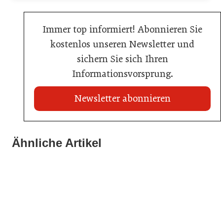
Immer top informiert! Abonnieren Sie
kostenlos unseren Newsletter und
sichern Sie sich Ihren
Informationsvorsprung.
Newsletter abonnieren
Ähnliche Artikel
20. Juli 2026
23. Juni 2026
Metro Österreich: Wechsel in der Chef-Etage
Sixty Rum
16. Juni 2026
Schlumberger übernimmt Marken von Eggers & Franke
Handel
Allgemein
Handel