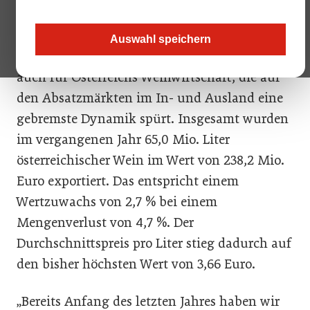
Hohe Zinsraten, Inflation, Kostensteigerungen
Auswahl speichern
– die Wirtschaftslage ist angespannt. Das gilt
auch für Österreichs Weinwirtschaft, die auf
den Absatzmärkten im In- und Ausland eine
gebremste Dynamik spürt. Insgesamt wurden
im vergangenen Jahr 65,0 Mio. Liter
österreichischer Wein im Wert von 238,2 Mio.
Euro exportiert. Das entspricht einem
Wertzuwachs von 2,7 % bei einem
Mengenverlust von 4,7 %. Der
Durchschnittspreis pro Liter stieg dadurch auf
den bisher höchsten Wert von 3,66 Euro.
„Bereits Anfang des letzten Jahres haben wir