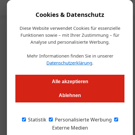
Mediadaten
Cookies & Datenschutz
Diese Website verwendet Cookies für essenzielle
Startseite
/
Handel
Funktionen sowie – mit Ihrer Zustimmung – für
Österreich Wein
Analyse und personalisierte Werbung.
Österreichs Weinexporte mit
Mehr Informationen finden Sie in unserer
leichtem Wertzuwachs
Datenschutzerklärung
.
Markus Höller
27.03.2024, 09:29 Uhr
Alle akzeptieren
Ablehnen
Die aktuell schwierige Wirtschaftslage bremst auch
Österreichs Weinexporte. Der Exportwert stieg vergangenes
Jahr nur leicht auf 238,2 Mio. Euro an. Gleichzeitig zeigte die
Statistik
Personalisierte Werbung
Exportmenge nach unten, was auf einen deutlichen Rückgang
Externe Medien
des Fassweinexports zurückzuführen ist.