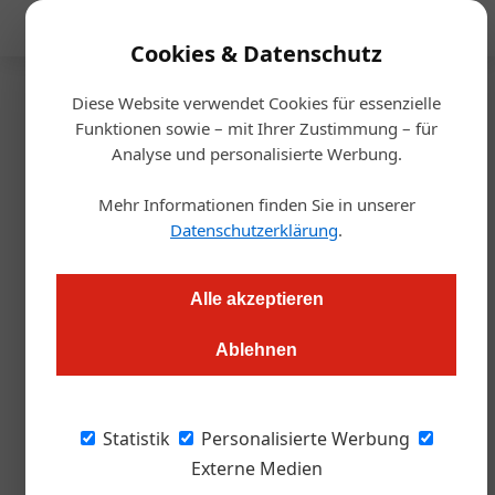
Mediadaten
Cookies & Datenschutz
Diese Website verwendet Cookies für essenzielle
Startseite
/
Handel & Hersteller
Funktionen sowie – mit Ihrer Zustimmung – für
Edna Backwaren
Analyse und personalisierte Werbung.
Was wäre der Burger ohne
Mehr Informationen finden Sie in unserer
Bun?
Datenschutzerklärung
.
Redaktion.OEGZ
27.06.2023, 09:26 Uhr
Alle akzeptieren
Ablehnen
Burger sind ein gastronomisches Highlight und Ausdruck
einer kreativen Esskultur. Worauf es bei Burger-Weckerl
ankommt.
Statistik
Personalisierte Werbung
Externe Medien
Er hat sich in allen vier Jahreszeiten, von