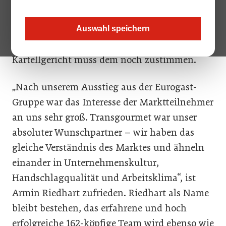
führenden Tiroler Gastronomie-Großhändler
mit Sitz in Wörgl – schließt sich
Auswahl speichern
Transgourmet Österreich an. Das
Kartellgericht muss dem noch zustimmen.
„Nach unserem Ausstieg aus der Eurogast-
Gruppe war das Interesse der Marktteilnehmer
an uns sehr groß. Transgourmet war unser
absoluter Wunschpartner – wir haben das
gleiche Verständnis des Marktes und ähneln
einander in Unternehmenskultur,
Handschlagqualität und Arbeitsklima“, ist
Armin Riedhart zufrieden. Riedhart als Name
bleibt bestehen, das erfahrene und hoch
erfolgreiche 162-köpfige Team wird ebenso wie