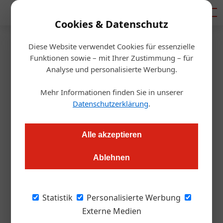
Mediadaten
Cookies & Datenschutz
Diese Website verwendet Cookies für essenzielle
Startseite
/
Handel
Funktionen sowie – mit Ihrer Zustimmung – für
Großhändler Riedhart: von
Analyse und personalisierte Werbung.
Eurogast zu Transgourmet
Mehr Informationen finden Sie in unserer
Datenschutzerklärung
.
Daniel Nutz
11.04.2022, 17:30 Uhr
Alle akzeptieren
Der Wörgler Gastronomie-Großhändler Riedhart schließt sich
Ablehnen
der Transgourmet-Gruppe an. Das einstige Eurogast-Mitglied
bleibt aber auch unter neuem Dach ein eigenständiges
Unternehmen.
Statistik
Personalisierte Werbung
Externe Medien
Die Riedhart Handels GmbH – einer der