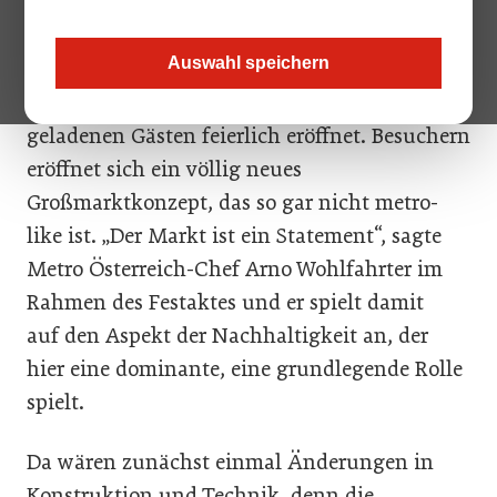
Und was für eins: Der neu eröffnete Großmakt
in St. Pölten wurde im Beisein von
Auswahl speichern
Landeshauptfrau Johanna Mikl-Leitner,
Bürgermeister Matthias Stadler und etwa 1000
geladenen Gästen feierlich eröffnet. Besuchern
eröffnet sich ein völlig neues
Großmarktkonzept, das so gar nicht metro-
like ist. „Der Markt ist ein Statement“, sagte
Metro Österreich-Chef Arno Wohlfahrter im
Rahmen des Festaktes und er spielt damit
auf den Aspekt der Nachhaltigkeit an, der
hier eine dominante, eine grundlegende Rolle
spielt.
Da wären zunächst einmal Änderungen in
Konstruktion und Technik, denn die