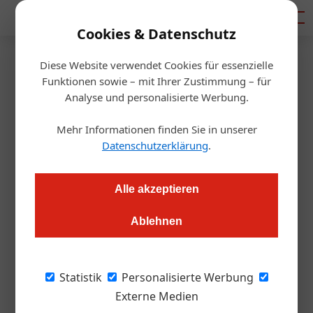
Mediadaten
Cookies & Datenschutz
Diese Website verwendet Cookies für essenzielle
Startseite
/
Handel
Funktionen sowie – mit Ihrer Zustimmung – für
St. Pölten: Metro hat ein neues
Analyse und personalisierte Werbung.
Flaggschiff
Mehr Informationen finden Sie in unserer
Datenschutzerklärung
.
Alexander Grübling
25.10.2017, 08:46 Uhr
Alle akzeptieren
Vollholz, Photovoltaik, Fokus auf Regionalität: Der neue
Ablehnen
Metro-Großmarkt in St. Pölten wurde feierlich eröffnet und
ist ein Statement in Sachen Nachhaltigkeit.
Statistik
Personalisierte Werbung
Metro Österreich hat ein neues Flaggschiff.
Externe Medien