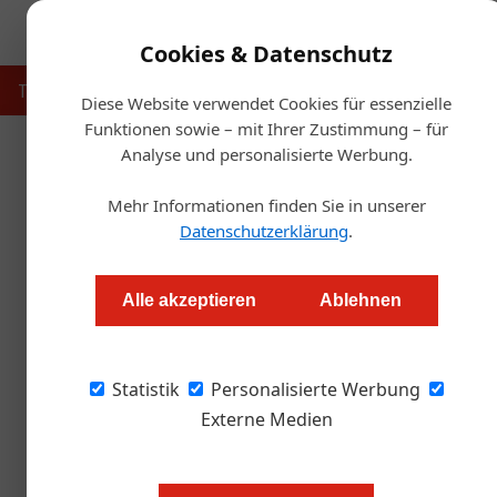
Cookies & Datenschutz
Touristik
Gastronomie
Hotellerie
Handel & Herst
Diese Website verwendet Cookies für essenzielle
Funktionen sowie – mit Ihrer Zustimmung – für
Analyse und personalisierte Werbung.
Startseite
Mehr Informationen finden Sie in unserer
Datenschutzerklärung
.
Da ko
Alle akzeptieren
Ablehnen
Thomas Askan Vierich
Statistik
Personalisierte Werbung
In Tirol haben sich Landwirtschaft und Gastr
zusammengeschlossen: „Ich sag, wo’s herkommt
Externe Medien
Gastronomie. Rund 230 Betriebe machen berei