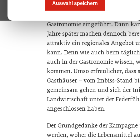
Auswahl speichern
Schon im November 2020 hatte die 
sag, wo’s herkommt“ zur freiwill
Gastronomie eingeführt. Dann ka
Jahre später machen dennoch bereit
attraktiv ein regionales Angebot 
kann. Denn wie auch beim täglich
auch in der Gastronomie wissen, 
kommen. Umso erfreulicher, dass s
Gasthäuser – vom Imbiss-Stand bi
gemeinsam gehen und sich der Ini­t
Landwirtschaft unter der Federfüh
angeschlossen haben.
Der Grundgedanke der Kampagne ist
werden, woher die Lebensmittel au