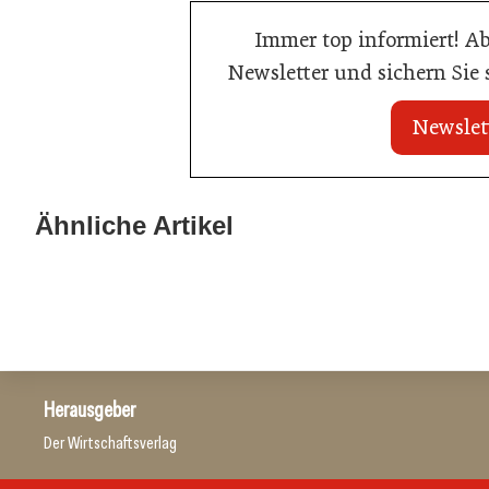
Immer top informiert! A
Newsletter und sichern Sie
Newslet
20. Juli 2026
Brauerei Schwechat: Georg Gartner
Ähnliche Artikel
23. Juni 2026
wird neuer Braumeister
Sixty Rum
Hersteller
Allgemein
Herausgeber
Der Wirtschaftsverlag