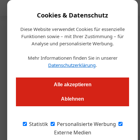
Mediadaten
Cookies & Datenschutz
Diese Website verwendet Cookies für essenzielle
Startseite
/
Handel
Funktionen sowie – mit Ihrer Zustimmung – für
Oberösterreich
Analyse und personalisierte Werbung.
Vöcklabruck: Wedl mit neuem
Mehr Informationen finden Sie in unserer
Markenauftritt
Datenschutzerklärung
.
Alexander Grübling
19.05.2023, 11:00 Uhr
Alle akzeptieren
Ablehnen
Mit einer umfassenden Neugestaltung seines Markts
präsentiert Wedl einen zukunftsweisenden Ansatz in Sachen
Energieeffizienz und nachhaltigem Einkaufserlebnis.
Statistik
Personalisierte Werbung
Externe Medien
Ein neues Kapitel in der über 100-jährigen