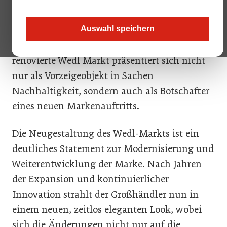
Geschichte des österreichischen
Lebensmittelgroßhändlers Wedl wurde gerade
Auswahl speichern
in Vöcklabruck aufgeschlagen. Der frisch
renovierte Wedl Markt präsentiert sich nicht
nur als Vorzeigeobjekt in Sachen
Nachhaltigkeit, sondern auch als Botschafter
eines neuen Markenauftritts.
Die Neugestaltung des Wedl-Markts ist ein
deutliches Statement zur Modernisierung und
Weiterentwicklung der Marke. Nach Jahren
der Expansion und kontinuierlicher
Innovation strahlt der Großhändler nun in
einem neuen, zeitlos eleganten Look, wobei
sich die Änderungen nicht nur auf die