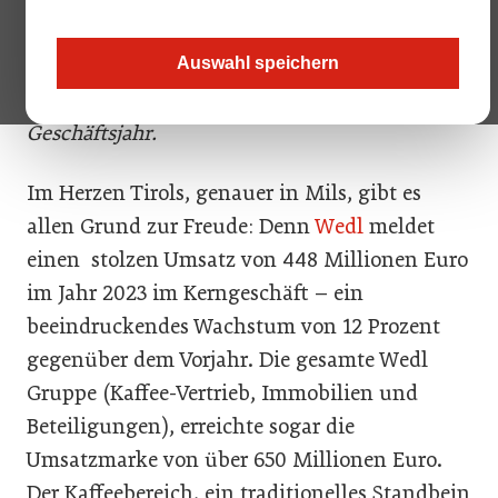
und Klaus Mantl, Mitglied der
Geschäftsführung bei Wedl, ziehen eine
Auswahl speichern
positive Bilanz für das abgelaufene
Geschäftsjahr.
Im Herzen Tirols, genauer in Mils, gibt es
allen Grund zur Freude: Denn
Wedl
meldet
einen stolzen Umsatz von 448 Millionen Euro
im Jahr 2023 im Kerngeschäft – ein
beeindruckendes Wachstum von 12 Prozent
gegenüber dem Vorjahr. Die gesamte Wedl
Gruppe (Kaffee-Vertrieb, Immobilien und
Beteiligungen), erreichte sogar die
Umsatzmarke von über 650 Millionen Euro.
Der Kaffeebereich, ein traditionelles Standbein