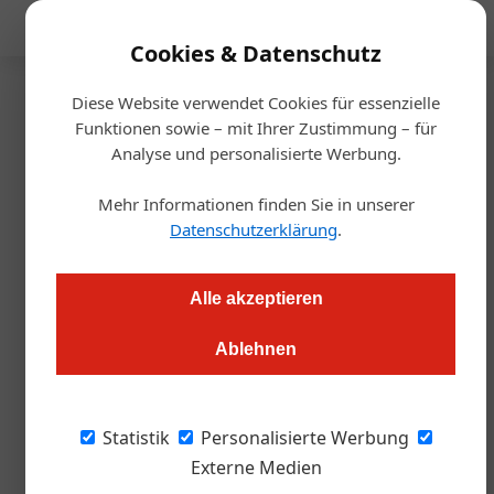
Mediadaten
Cookies & Datenschutz
Diese Website verwendet Cookies für essenzielle
Startseite
/
Handel
Funktionen sowie – mit Ihrer Zustimmung – für
Gastrogroßhandel
Analyse und personalisierte Werbung.
Wedl: Umsatzrekord und Grüne
Mehr Informationen finden Sie in unserer
Innovationen
Datenschutzerklärung
.
Alexander Grübling
01.02.2024, 13:05 Uhr
Alle akzeptieren
Ablehnen
Der Tiroler Gastro-Großhändler kombiniert ökologische
Verantwortung mit digitalem Fortschritt und erreicht damit
beeindruckende Umsatzzuwächse.
Statistik
Personalisierte Werbung
Externe Medien
Bild oben: Geschäftsführer Lorenz Wedl (r.)