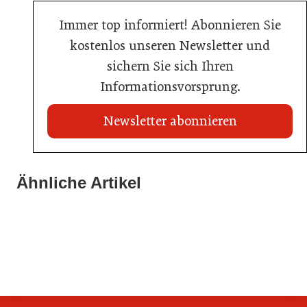
Immer top informiert! Abonnieren Sie
kostenlos unseren Newsletter und
sichern Sie sich Ihren
Informationsvorsprung.
Newsletter abonnieren
Ähnliche Artikel
20. Juli 2026
23. Juni 2026
Metro Österreich: Wechsel in der Chef-Etage
Sixty Rum
16. Juni 2026
Schlumberger übernimmt Marken von Eggers & Franke
Handel
Allgemein
Handel