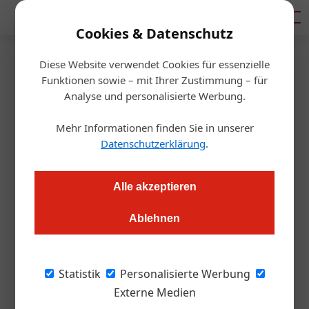
Mediadaten
Cookies & Datenschutz
Diese Website verwendet Cookies für essenzielle
Startseite
/
Handel
Funktionen sowie – mit Ihrer Zustimmung – für
Martinigans
Analyse und personalisierte Werbung.
Herr Lahmers G’spür für
Mehr Informationen finden Sie in unserer
Wassergeflügel
Datenschutzerklärung
.
Alexander Grübling
04.10.2022, 13:08 Uhr
Alle akzeptieren
Ablehnen
Teuerung hin, Krise her: Die Martinigans ist ein Fixpunkt im
gastronomischen Jahreskalender. Eine Kooperation zwischen
Waldland und Transgourmet bringt auch heuer ein
Statistik
Personalisierte Werbung
nachhaltiges Geflügelangebot in herbstliche Gaststuben
Externe Medien