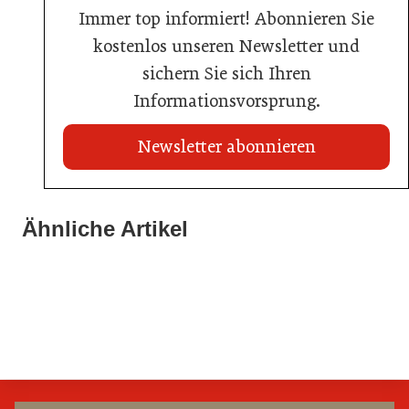
Immer top informiert! Abonnieren Sie
kostenlos unseren Newsletter und
sichern Sie sich Ihren
Informationsvorsprung.
Newsletter abonnieren
Ähnliche Artikel
20. Juli 2026
23. Juni 2026
Metro Österreich: Wechsel in der Chef-Etage
Sixty Rum
16. Juni 2026
Schlumberger übernimmt Marken von Eggers & Franke
Handel
Allgemein
Handel