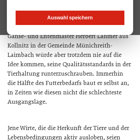
Futtermittel sind teuer geworden. Weizen,
Mais, Soja, Erbsen & Co machen in der
Auswahl speichern
Geflügelmast den Bärenanteil an Kosten aus.
Gänse- und Entenmäster Herbert Lahmer aus
Kollnitz in der Gemeinde Münichreith-
Laimbach würde aber trotzdem nie auf die
Idee kommen, seine Qualitätsstandards in der
Tierhaltung runterzuschrauben. Immerhin
die Hälfte des Futterbedarfs baut er selbst an,
in Zeiten wie diesen nicht die schlechteste
Ausgangslage.
Jene Wirte, die die Herkunft der Tiere und der
Lebensbedingungen aktiv ausloben, seien