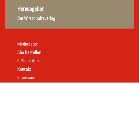
Herausgeber
Der Wirtschaftsverlag
Mediadaten
Abo bestellen
E-Paper App
Kontakt
Impressum
Offenlegung
Datenschutz
AGB
Webdesign:
Daniel Wom
mit
VeloCore
© 2026 gast.at – erfolgreich gastgeben