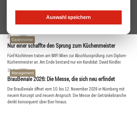
Hotellerie
Was Rooftop-Pools Hotels wirklich kosten
Rooftop-Pools gelten in der alpinen Hotellerie als Symbol für
Auswahl speichern
Aufwertung. Eine Analyse Thomas Reisenzahn zeigt jedoch, dass die
Investition in vielen Fällen wirtschaftlich kaum zu rechtfertigen ist.
23. Juni 2026
Gastronomie
Nur einer schaffte den Sprung zum Küchenmeister
Fünf KöchInnen traten am WIFI Wien zur Abschlussprüfung zum Diplom-
Küchenmeister an. Am Ende bestand nur ein Kandidat: David Kindler.
15. Juni 2026
Management
BrauBeviale 2026: Die Messe, die sich neu erfindet
Die BrauBeviale öffnet vom 10. bis 12. November 2026 in Nürnberg mit
neuem Konzept und neuem Anspruch: Die Messe der Getränkebranche
15. Juni 2026
denkt konsequent über Bier hinaus.
03. Juni 2026
Vermieterakademie Tirol: Starkes Halbjahr, neue Themen
Henkell Freixenet Austria: Neue Doppelspitze für
im Herbst
03. Juni 2026
Marketing und Vertrieb
Österreichs Tourismus im Renditeloch
Hotellerie