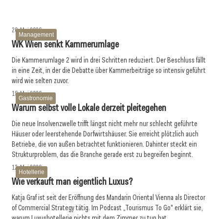
Getränke
Hotellerie
20. Mai 2026
Management
WK Wien senkt Kammerumlage
Die Kammerumlage 2 wird in drei Schritten reduziert. Der Beschluss fällt
in eine Zeit, in der die Debatte über Kammerbeiträge so intensiv geführt
wird wie selten zuvor.
19. Mai 2026
Gastronomie
Warum selbst volle Lokale derzeit pleitegehen
Die neue Insolvenzwelle trifft längst nicht mehr nur schlecht geführte
Häuser oder leerstehende Dorfwirtshäuser. Sie erreicht plötzlich auch
Betriebe, die von außen betrachtet funktionieren. Dahinter steckt ein
Strukturproblem, das die Branche gerade erst zu begreifen beginnt.
12. Mai 2026
Hotellerie
Wie verkauft man eigentlich Luxus?
Katja Graf ist seit der Eröffnung des Mandarin Oriental Vienna als Director
of Commercial Strategy tätig. Im Podcast „Tourismus To Go" erklärt sie,
warum Luxushotellerie nichts mit dem Zimmer zu tun hat.