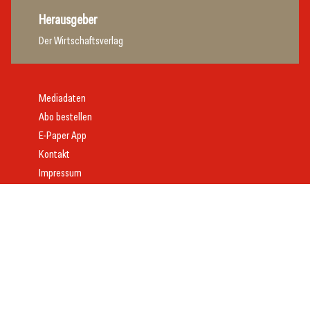
Herausgeber
Der Wirtschaftsverlag
Mediadaten
Abo bestellen
E-Paper App
Kontakt
Impressum
Offenlegung
Datenschutz
AGB
Webdesign:
Daniel Wom
mit
VeloCore
© 2026 gast.at – erfolgreich gastgeben