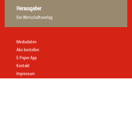
Herausgeber
Der Wirtschaftsverlag
Mediadaten
Abo bestellen
E-Paper App
Kontakt
Impressum
Offenlegung
Datenschutz
AGB
Webdesign:
Daniel Wom
mit
VeloCore
© 2026 gast.at – erfolgreich gastgeben