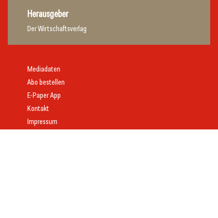
Herausgeber
Der Wirtschaftsverlag
Mediadaten
Abo bestellen
E-Paper App
Kontakt
Impressum
Offenlegung
Datenschutz
AGB
Webdesign:
Daniel Wom
mit
VeloCore
© 2026 gast.at – erfolgreich gastgeben