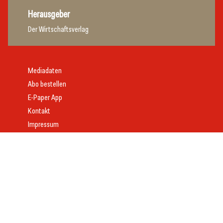
Herausgeber
Der Wirtschaftsverlag
Mediadaten
Abo bestellen
E-Paper App
Kontakt
Impressum
Offenlegung
Datenschutz
AGB
Webdesign:
Daniel Wom
mit
VeloCore
© 2026 gast.at – erfolgreich gastgeben