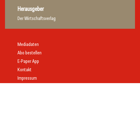
Herausgeber
Der Wirtschaftsverlag
Mediadaten
Abo bestellen
E-Paper App
Kontakt
Impressum
Offenlegung
Datenschutz
AGB
Webdesign:
Daniel Wom
mit
VeloCore
© 2026 gast.at – erfolgreich gastgeben