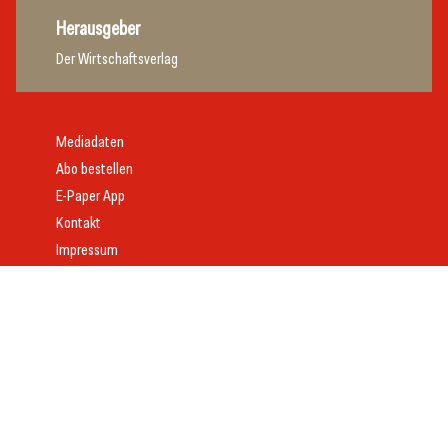
Herausgeber
Der Wirtschaftsverlag
Mediadaten
Abo bestellen
E-Paper App
Kontakt
Impressum
Offenlegung
Datenschutz
AGB
Webdesign:
Daniel Wom
mit
VeloCore
© 2026 gast.at – erfolgreich gastgeben