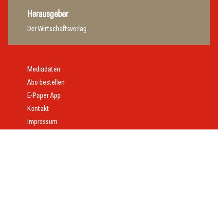
Herausgeber
Der Wirtschaftsverlag
Mediadaten
Abo bestellen
E-Paper App
Kontakt
Impressum
Offenlegung
Datenschutz
AGB
Webdesign:
Daniel Wom
mit
VeloCore
© 2026 gast.at – erfolgreich gastgeben