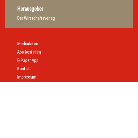
Herausgeber
Der Wirtschaftsverlag
Mediadaten
Abo bestellen
E-Paper App
Kontakt
Impressum
Offenlegung
Datenschutz
AGB
Webdesign:
Daniel Wom
mit
VeloCore
© 2026 gast.at – erfolgreich gastgeben