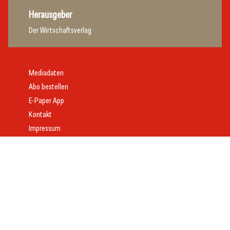
Herausgeber
Der Wirtschaftsverlag
Mediadaten
Abo bestellen
E-Paper App
Kontakt
Impressum
Offenlegung
Datenschutz
AGB
Webdesign:
Daniel Wom
mit
VeloCore
© 2026 gast.at – erfolgreich gastgeben