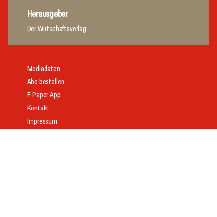
Herausgeber
Der Wirtschaftsverlag
Mediadaten
Abo bestellen
E-Paper App
Kontakt
Impressum
Offenlegung
Datenschutz
AGB
Webdesign:
Daniel Wom
mit
VeloCore
© 2026 gast.at – erfolgreich gastgeben