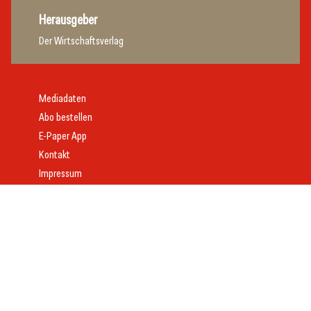
Herausgeber
Der Wirtschaftsverlag
Mediadaten
Abo bestellen
E-Paper App
Kontakt
Impressum
Offenlegung
Datenschutz
AGB
Webdesign:
Daniel Wom
mit
VeloCore
© 2026 gast.at – erfolgreich gastgeben