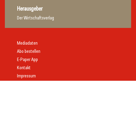
Herausgeber
Der Wirtschaftsverlag
Mediadaten
Abo bestellen
E-Paper App
Kontakt
Impressum
Offenlegung
Datenschutz
AGB
Webdesign:
Daniel Wom
mit
VeloCore
© 2026 gast.at – erfolgreich gastgeben