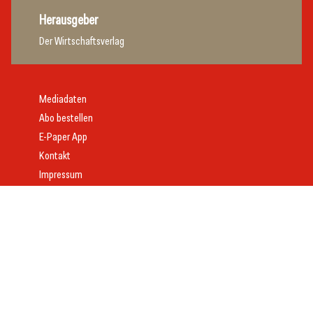
Herausgeber
Der Wirtschaftsverlag
Mediadaten
Abo bestellen
E-Paper App
Kontakt
Impressum
Offenlegung
Datenschutz
AGB
Webdesign:
Daniel Wom
mit
VeloCore
© 2026 gast.at – erfolgreich gastgeben