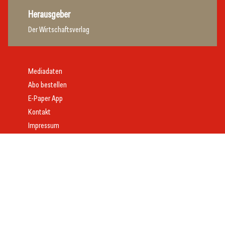
Herausgeber
Der Wirtschaftsverlag
Mediadaten
Abo bestellen
E-Paper App
Kontakt
Impressum
Offenlegung
Datenschutz
AGB
Webdesign:
Daniel Wom
mit
VeloCore
© 2026 gast.at – erfolgreich gastgeben