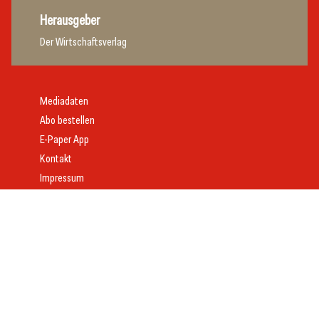
Herausgeber
Der Wirtschaftsverlag
Mediadaten
Abo bestellen
E-Paper App
Kontakt
Impressum
Offenlegung
Datenschutz
AGB
Webdesign:
Daniel Wom
mit
VeloCore
© 2026 gast.at – erfolgreich gastgeben