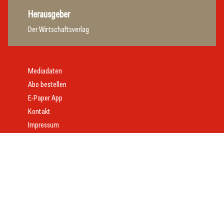
Herausgeber
Der Wirtschaftsverlag
Mediadaten
Abo bestellen
E-Paper App
Kontakt
Impressum
Offenlegung
Datenschutz
AGB
Webdesign:
Daniel Wom
mit
VeloCore
© 2026 gast.at – erfolgreich gastgeben