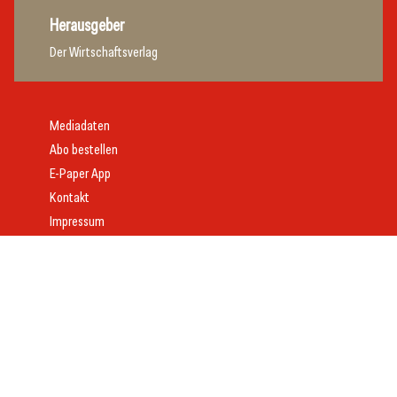
Herausgeber
Der Wirtschaftsverlag
Mediadaten
Abo bestellen
E-Paper App
Kontakt
Impressum
Offenlegung
Datenschutz
AGB
Webdesign:
Daniel Wom
mit
VeloCore
© 2026 gast.at – erfolgreich gastgeben