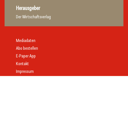
Herausgeber
Der Wirtschaftsverlag
Mediadaten
Abo bestellen
E-Paper App
Kontakt
Impressum
Offenlegung
Datenschutz
AGB
Webdesign:
Daniel Wom
mit
VeloCore
© 2026 gast.at – erfolgreich gastgeben