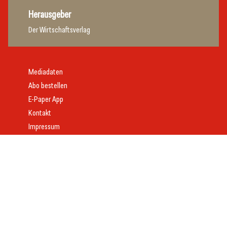
Herausgeber
Der Wirtschaftsverlag
Mediadaten
Abo bestellen
E-Paper App
Kontakt
Impressum
Offenlegung
Datenschutz
AGB
Webdesign:
Daniel Wom
mit
VeloCore
© 2026 gast.at – erfolgreich gastgeben