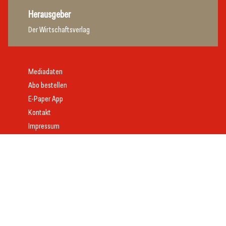
Herausgeber
Der Wirtschaftsverlag
Mediadaten
Abo bestellen
E-Paper App
Kontakt
Impressum
Offenlegung
Datenschutz
AGB
Webdesign:
Daniel Wom
mit
VeloCore
© 2026 gast.at – erfolgreich gastgeben