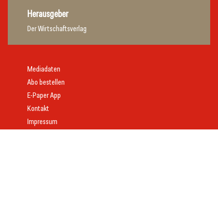
Herausgeber
Der Wirtschaftsverlag
Mediadaten
Abo bestellen
E-Paper App
Kontakt
Impressum
Offenlegung
Datenschutz
AGB
Webdesign:
Daniel Wom
mit
VeloCore
© 2026 gast.at – erfolgreich gastgeben