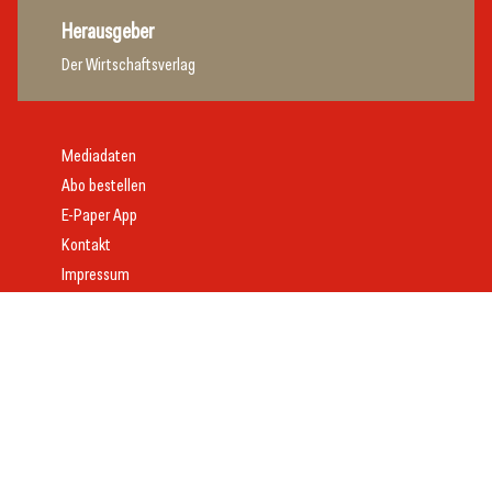
Herausgeber
Der Wirtschaftsverlag
Mediadaten
Abo bestellen
E-Paper App
Kontakt
Impressum
Offenlegung
Datenschutz
AGB
Webdesign:
Daniel Wom
mit
VeloCore
© 2026 gast.at – erfolgreich gastgeben