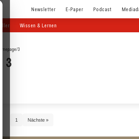
Newsletter
E-Paper
Podcast
Mediad
eller
Wissen & Lernen
omepage
/
3
3
1
Nächste »