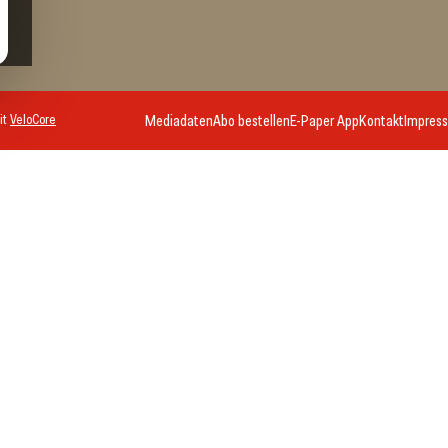
it
VeloCore
Mediadaten
Abo bestellen
E-Paper App
Kontakt
Impres