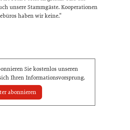
 auch unsere Stammgäste. Kooperationen
ebüros haben wir keine.“
bonnieren Sie kostenlos unseren
 sich Ihren Informationsvorsprung.
ter abonnieren
zt Bestpreisgarantie
02. Juli 2026
sierten Preisabgleich
80 Jahre ÖGZ