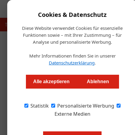
Cookies & Datenschutz
Touristik
Gastronomie
Hotellerie
Handel & Herst
Diese Website verwendet Cookies für essenzielle
Funktionen sowie – mit Ihrer Zustimmung – für
Analyse und personalisierte Werbung.
Start
Mehr Informationen finden Sie in unserer
ÖGZ-Umfrage der Woche: Wie wir
Datenschutzerklärung
.
Bet
Alle akzeptieren
Ablehnen
Redaktion.OEGZ
Statistik
Personalisierte Werbung
Wir haben uns umgehört: Privathotel Das Schmi
Externe Medien
Genusswelten in Golling; Pfefferschiff in Salz