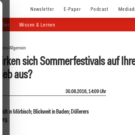
Newsletter
E-Paper
Podcast
Mediad
eller
Wissen & Lernen
seite
/
Allgemein
ken sich Sommerfestivals auf Ihr
rieb aus?
30.08.2016, 14:09 Uhr
dt in Mörbisch; Blickweit in Baden; Döllerers
burg.