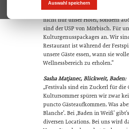
Gerhard Schmidt, Privathotel Das 
Auswahl speichern
„Während der Seefestspiele ist bei
nicht nur unser Hotel, sondern auc
sind der USP von Mörbisch. Für uns
Kulturgenusspackages an. Wir sind
Restaurant ist während der Festspi
unsere Gäste essen, wann sie woll
Wellnessbereich zu erholen.“
Sasha Matjanec, Blickweit, Baden:
„Festivals sind ein Zuckerl für di
Kultursommer spüren wir zwar ke
puncto Gästeaufkommen. Was aber je
Blanche‘. Bei ,Baden in Weiß‘ gibt
diversen Locations. Bei uns wird 