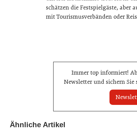
schätzen die Festspielgäste, aber
mit Tourismusverbänden oder Reis
Immer top informiert! A
Newsletter und sichern Sie
Newslet
20. Juli 2026
02. Juli 2026
Neun von zehn Betrieben finden kaum
Radisson erset
Ähnliche Artikel
Personal
durch automati