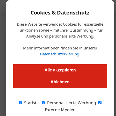
Mediadaten
Cookies & Datenschutz
Diese Website verwendet Cookies für essenzielle
Startseite
/
Allgemein
Funktionen sowie – mit Ihrer Zustimmung – für
Starke Basis für strahlende
Analyse und personalisierte Werbung.
Sterne
Mehr Informationen finden Sie in unserer
Datenschutzerklärung
.
Martin Angerer
01.04.2026, 11:50 Uhr
Alle akzeptieren
Oberösterreich arbeitet hart an seiner gastronomischen
Ablehnen
Positionierung. Wir haben uns angesehen, was an der Basis
alles richtig gemacht werden kann, um letztlich Sterne am
gastronomischen Olymp zu erobern.
Statistik
Personalisierte Werbung
Externe Medien