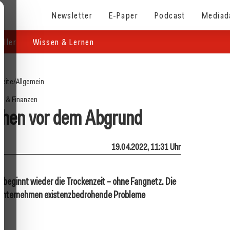
Newsletter
E-Paper
Podcast
Mediad
eller
Wissen & Lernen
seite
/
Allgemein
d & Finanzen
tehen vor dem Abgrund
19.04.2022, 11:31 Uhr
t beginnt wieder die Trockenzeit – ohne Fangnetz. Die
e Unternehmen existenzbedrohende Probleme