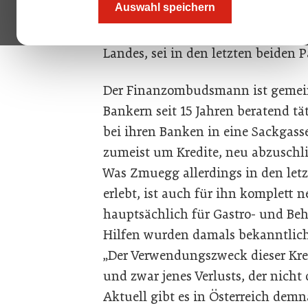
Auswahl speichern
Handelt die Politik vorausschauen
Vor allem in Hinblick auf KMU, a
Landes, sei in den letzten beiden 
Der Finanzombudsmann ist gemein
Bankern seit 15 Jahren beratend 
bei ihren Banken in eine Sackgass
zumeist um Kredite, neu abzuschl
Was Zmuegg allerdings in den letz
erlebt, ist auch für ihn komplett ne
hauptsächlich für Gastro- und B
Hilfen wurden damals bekanntlic
„Der Verwendungszweck dieser Kredi
und zwar jenes Verlusts, der nicht
Aktuell gibt es in Österreich dem