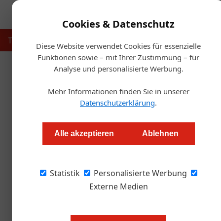
Cookies & Datenschutz
Touristik
Gastronomie
Hotellerie
Handel & Herst
Diese Website verwendet Cookies für essenzielle
Funktionen sowie – mit Ihrer Zustimmung – für
Analyse und personalisierte Werbung.
Start
Mehr Informationen finden Sie in unserer
Gel
Datenschutzerklärung
.
Viele Betriebe s
Alle akzeptieren
Ablehnen
Alexander Grübling
Statistik
Personalisierte Werbung
Mit 31. März sind die Hilfen ausgelaufen. Jetz
ÖGZ erklärt, warum ausgerechnet jetzt viel
Externe Medien
bekommen werden.