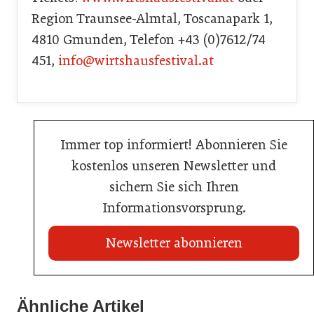
Region Traunsee-Almtal, Toscanapark 1,
4810 Gmunden, Telefon +43 (0)7612/74
451,
info@wirtshausfestival.at
Immer top informiert! Abonnieren Sie
kostenlos unseren Newsletter und
sichern Sie sich Ihren
Informationsvorsprung.
Newsletter abonnieren
02. Juli 2026
Ähnliche Artikel
20. Juli 2026
Radisson ersetzt Bestpreisgarantie durch