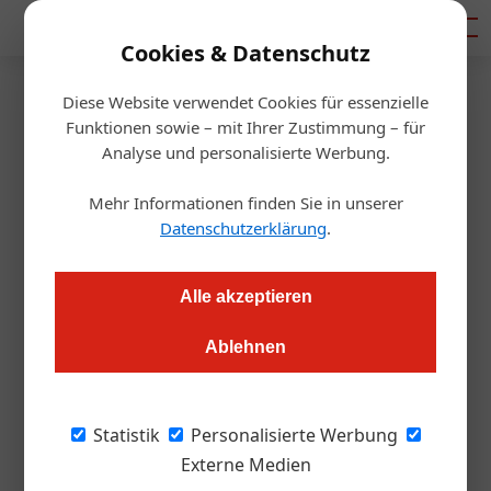
Mediadaten
Cookies & Datenschutz
Diese Website verwendet Cookies für essenzielle
Startseite
/
Allgemein
Funktionen sowie – mit Ihrer Zustimmung – für
Kulinarik-Festival
Analyse und personalisierte Werbung.
Countdown zum
Mehr Informationen finden Sie in unserer
Wirtshausfestival Felix
Datenschutzerklärung
.
Alexander Grübling
17.03.2022, 15:15 Uhr
Alle akzeptieren
Ablehnen
Das Festival in der Region Traunsee-Almtal findet bereits zum
dritten Mal statt. Wir haben alle Details dazu.
Statistik
Personalisierte Werbung
Was haben Lukas Nagl, Paul Ivic und Haya
Externe Medien