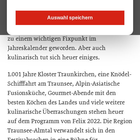
Molcho gemeinsam? Sie alle werden Teil des
diesjährigen Wirtshausfestivals Felix vom 25.
Auswahl speichern
März bis 1. Mai n der Region Traunsee-Almtal
sein. Touristisch ist das Festival mittlerweile
zu einem wichtigen Fixpunkt im
Jahreskalender geworden. Aber auch
kulinarisch tut sich heuer einiges.
1.001 Jahre Kloster Traunkirchen, eine Knödel-
Schifffahrt am Traunsee, Alpin-Asiatische
Fusionsküche, Gourmet-Abende mit den
besten Köchen des Landes und viele weitere
kulinarische Überraschungen stehen heuer
auf dem Programm von Felix 2022. Die Region
Traunsee-Almtal verwandelt sich in den
Festivalwochen in eine Bühne für