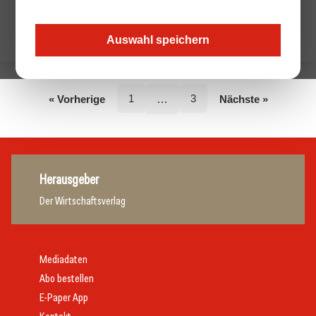
Keine Beiträge von diesem Autor.
Auswahl speichern
1
3
« Vorherige
…
Nächste »
Herausgeber
Der Wirtschaftsverlag
Mediadaten
Abo bestellen
E-Paper App