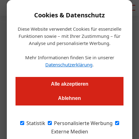
Mediadaten
Cookies & Datenschutz
Diese Website verwendet Cookies für essenzielle
Artikel von Von: Ruth
Funktionen sowie – mit Ihrer Zustimmung – für
Analyse und personalisierte Werbung.
Becher
Mehr Informationen finden Sie in unserer
Datenschutzerklärung
.
Alle akzeptieren
Ablehnen
Statistik
Personalisierte Werbung
Externe Medien
Von: Ruth Becher